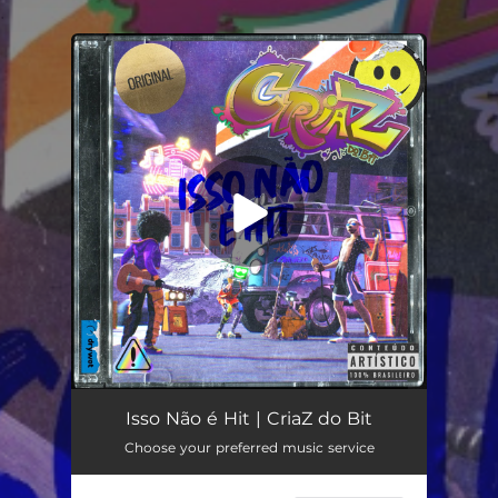
.
You're all set!
Isso Não é Hit
02:39
Isso Não é Hit | CriaZ do Bit
Choose your preferred music service