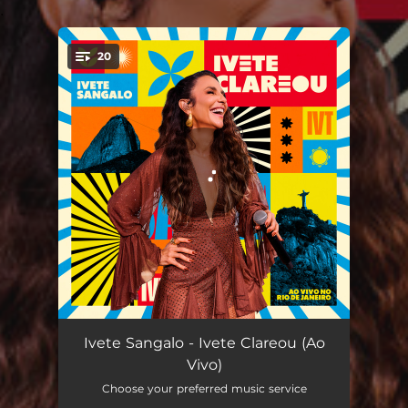
.
20
You're all set!
Marechera - Ao Vivo
03:14
Ivete Sangalo - Ivete Clareou (Ao
Vivo)
Juízo Final / Canto das Três Raças - Ao Vivo
04:13
Choose your preferred music service