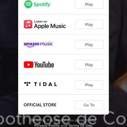
Ouvertures and Trio Sonatas, Op. 13, No. 5 in A Major: III. Allegro Assai
03:19
Play
12 Trio Sonatas, Op. 3, No. 8 in C Major: I. Largo
01:56
12 Trio Sonatas, Op. 3, No. 8 in C Major: II. Allegro
01:37
Play
12 Trio Sonatas, Op. 3, No. 8 in C Major: III. Largo
01:33
Play
12 Trio Sonatas, Op. 3, Sonata in C Major, No. 8: IV. Allegro
01:36
Le Parnasse ou L'Apothéose de Corelli, grande sonade en trio: I. Corelli au piéd du Parnasse prie les muses de le recevoir parmi elles. Gravement
02:13
Play
Le Parnasse ou L'Apothéose de Corelli, grande sonade en trio: II. Corelli Charmé de la bonne réception qu'on lui fait au Parnasse en marque sa joye. Il continuë avec ceux qui L'accompagnent. Gayment
02:28
Le Parnasse ou L'Apothéose de Corelli, grande sonade en trio: III. Corelli buvant à la source d'hypocrêne sa troupe continue
02:09
Play
Le Parnasse ou L'Apothéose de Corelli, grande sonade en trio: IV. Entouziasme de Corelli causé par les eaux d'hypocrêne. Vivement
01:16
Le Parnasse ou L'Apothéose de Corelli, grande sonade en trio: V. Corelli aprés son entouziasme s'endort; et sa troupe jouë le sommeil suivat. (tres doux)
02:25
Go To
Le Parnasse ou L'Apothéose de Corelli, grande sonade en trio: VI. Les muses reveillent Corelli, et le placent auprês D'Apollon. Vivement
00:49
By using this service you agree to our
Le Parnasse ou L'Apothéose de Corelli, grande sonade en trio: VII. Remerciment de Corelli. Gayment
02:23
Privacy Policy
and
Terms Of Use
.