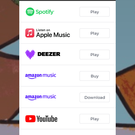
Play
Play
Play
Buy
Download
Play