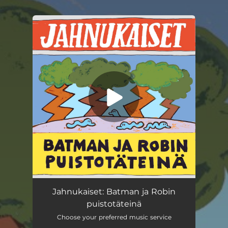
.
You're all set!
Batman ja Robin puistotäteinä
--
Jahnukaiset: Batman ja Robin
puistotäteinä
Choose your preferred music service