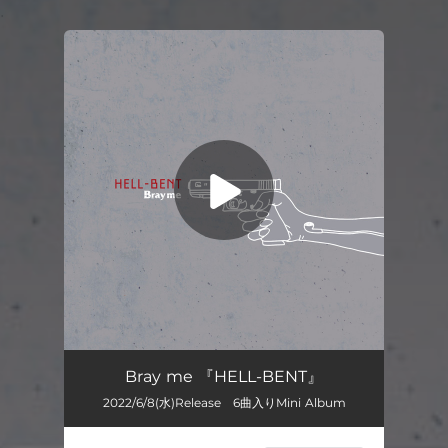
.
You're all set!
マーリー
04:58
Bray me 『HELL-BENT』
2022/6/8(水)Release 6曲入りMini Album