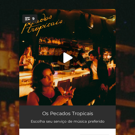
.
9
You're all set!
Bel, Meu Mel
01:28
Os Pecados Tropicais
Escolha seu serviço de música preferido
Eu Te Vi
04:14