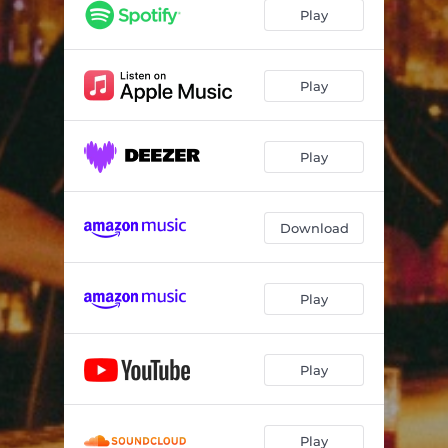
Cachaça
04:32
Play
Baby Baby
03:12
Sem Querer
04:04
Play
Absinto
05:28
Play
Não Penso Mais
03:27
Revolta
04:23
Download
Incêndios
03:25
Play
Play
Play