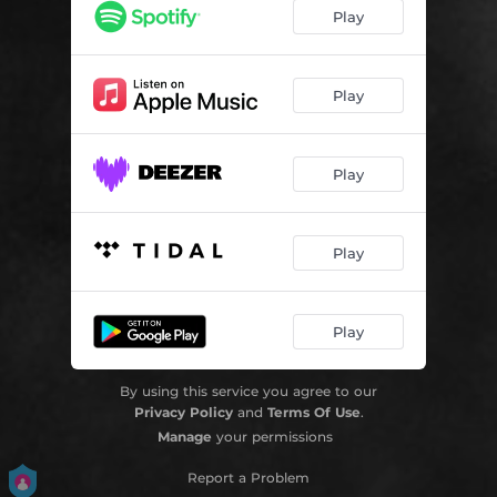
Como Lima Barreto
03:59
Play
Ave Menina
05:33
Play
Play
Play
Play
By using this service you agree to our
Privacy Policy
and
Terms Of Use
.
Manage
your permissions
Report a Problem