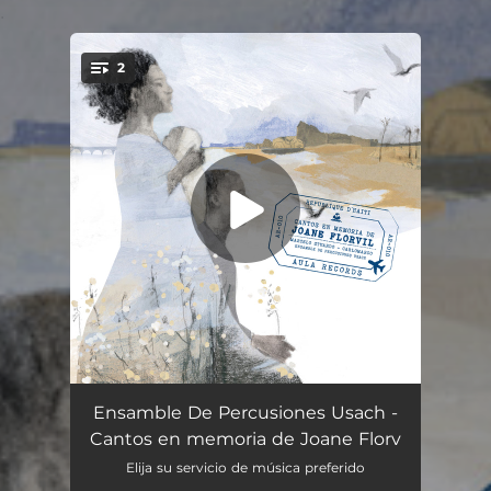
.
2
You're all set!
Elegía para Joane Florvil (feat. Mauricio Castillo, Johanne Guercin & Marcelo Stuardo)
14:04
Ensamble De Percusiones Usach -
Cantos en memoria de Joane Florv
Cantos para Joane (feat. Abelardo Augusto, Chikadora & Nano Stern)
15:13
Elija su servicio de música preferido