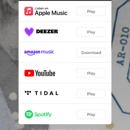
Play
Play
Download
Play
Play
Play
By using this service you agree to our