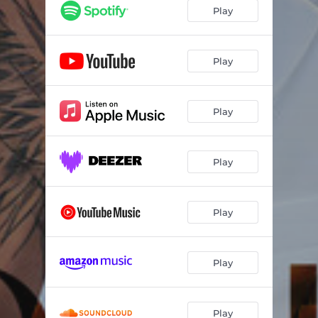
Eternamente
04:08
Play
Perdoa
03:20
Pra te dar
03:50
Play
Vem, vem, vem
03:04
Play
Play
Play
Play
Play