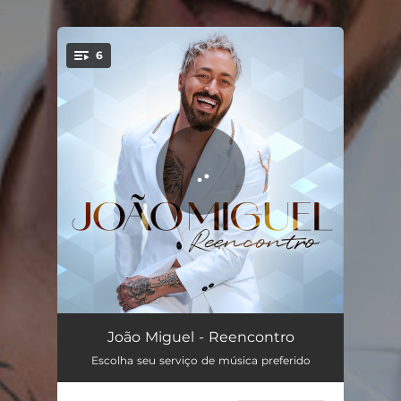
.
6
You're all set!
Um déjà vu
03:38
João Miguel - Reencontro
Escolha seu serviço de música preferido
Estou apaixonado
03:26