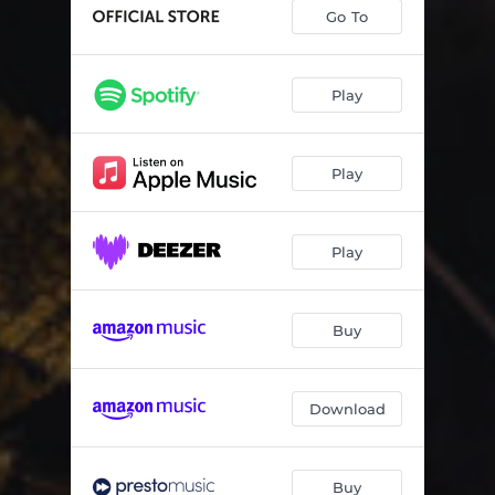
Engel og stjerne: II. Kvarandre
01:39
Go To
Engel og stjerne: III. Jamne bølgjer
01:51
Engel og stjerne: IV. Engel og stjerne
01:57
Play
Engel og stjerne: V. Ingenting
03:08
Play
Essay-ord
02:16
Triptych: I. Before the passion
02:17
Play
Triptych: II. Crucifixus
01:58
Triptych: III. Pietà
02:09
Buy
Memento Malin
03:06
Trøytt hjarte: I. Ver still mi sjel
02:09
Download
Trøytt hjarte: II. Trøytt hjarte
01:53
Trøytt hjarte: III. Da du var ung
02:28
Buy