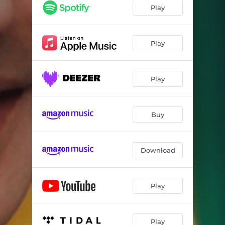
Conflicto - Instrumental
03:55
Play
Ni Poco Ni Demasiado - Instrumental
04:51
Play
Play
Buy
Download
Play
Play