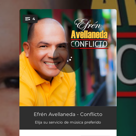
.
4
You're all set!
Conflicto
03:55
Efrén Avellaneda - Conflicto
Elija su servicio de música preferido
Ni Poco Ni Demasiado
04:49