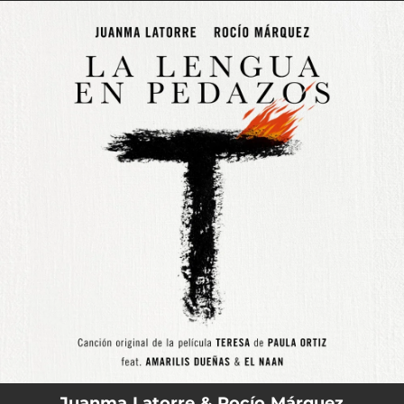
.
You're all set!
Juanma Latorre & Rocío Márquez