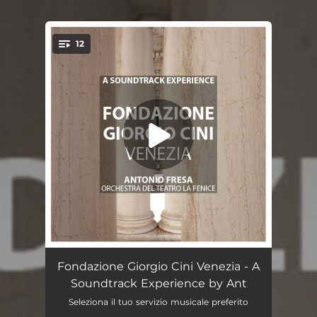
12
You're all set!
Waltz 128 (feat. Teatro La Fenice Orchestra)
--
Fondazione Giorgio Cini Venezia - A
Soundtrack Experience by Ant
Nozze di Cana (feat. Teatro La Fenice Orchestra)
--
Seleziona il tuo servizio musicale preferito