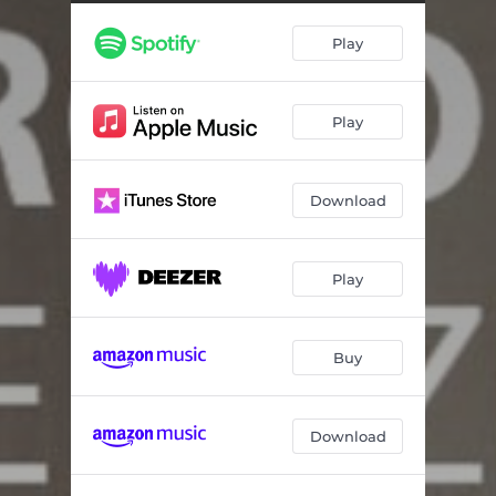
Ingenio (feat. Teatro La Fenice Orchestra)
--
Play
Domnus Abbas (feat. Teatro La Fenice Orchestra)
--
Proto Magister (feat. Teatro La Fenice Orchestra)
--
Play
Agape fraterna
--
Isola Memmia (feat. Teatro La Fenice Orchestra)
--
Download
Eleonora Duse Artista perfetta (feat. Teatro La Fenice Orchestra)
--
Teatro aperto (feat. Teatro La Fenice Orchestra)
--
Play
Balthasar (feat. Teatro La Fenice Orchestra)
--
Mio amatissimo Giorgio
--
Buy
Arrivederci San Giorgio (feat. Teatro La Fenice Orchestra)
--
Download