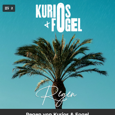
.
2
You're all set!
03:18
Regen (Original)
03:18
Regen (Instrumental)
Regen von Kurios & Fogel