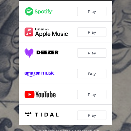
Flor do Interior
03:15
Play
Fui Condenado
02:41
Nuvem Que Passou
02:58
Play
Doce Amor
03:39
Vai Mesmo
02:33
Play
Madrugada
04:02
Mau Procedimento / Mulher Ingrata / Nega Danada (Que Mulher)
03:10
Buy
Esqueça
02:26
Doce Recordação
03:06
Play
Cidade Mulher
03:20
Play
By using this service you agree to our