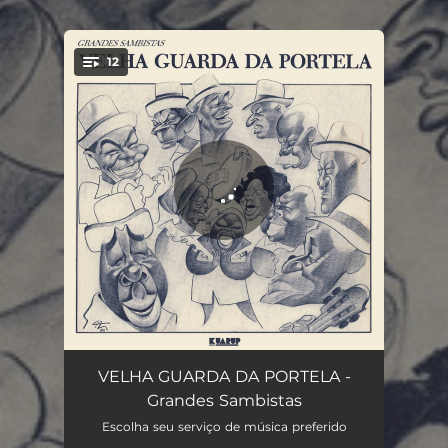
.
12
You're all set!
Hino da Velha Guarda da Portela
02:50
VELHA GUARDA DA PORTELA -
Grandes Sambistas
Você Não É a Tal Mulher / Para o Bem do Nosso Bem
03:42
Escolha seu serviço de música preferido