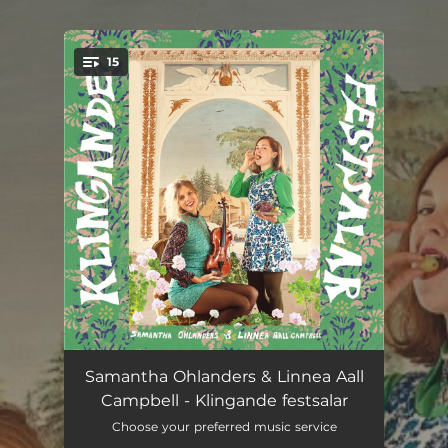
.
15
You're all set!
Genom de uppslagna dörrarna, Långdans åt flickorne
02:51
Samantha Ohlanders & Linnea Aall
Campbell - Klingande festsalar
Å nog så var jag viller
00:29
Choose your preferred music service