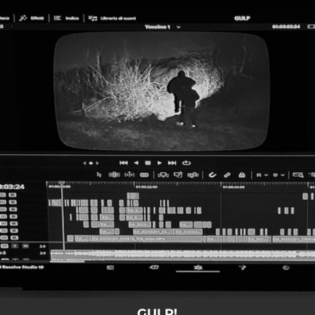
.
You're all set!
GULP!