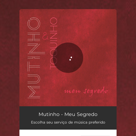
.
You're all set!
Meu Segredo
04:18
Mutinho - Meu Segredo
Escolha seu serviço de música preferido