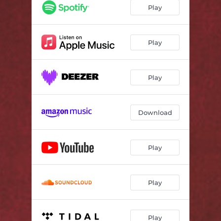
Play
Play
Play
Download
Play
Play
Play