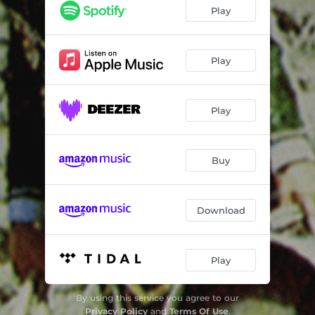
Onda Pena
03:09
Play
La Huaycheña
02:52
Golondrina Viajera
02:54
Play
Basta Corazón
02:47
Play
Amor Joven
03:01
Concepción
04:07
Buy
Fatalidad
03:26
Corazón de Luto
03:10
Download
Gaviota Viajera
02:54
Estas por Demás
03:01
Play
Río Huaycheño
03:22
By using this service you agree to our
Dos Años y Medio
02:18
Privacy Policy
and
Terms Of Use
.