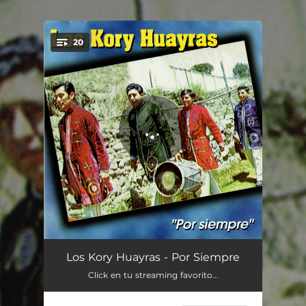
.
20
You're all set!
Por Qué Me Enamoré de Tí
02:15
Los Kory Huayras - Por Siempre
Click en tu streaming favorito...
Padillita
02:47