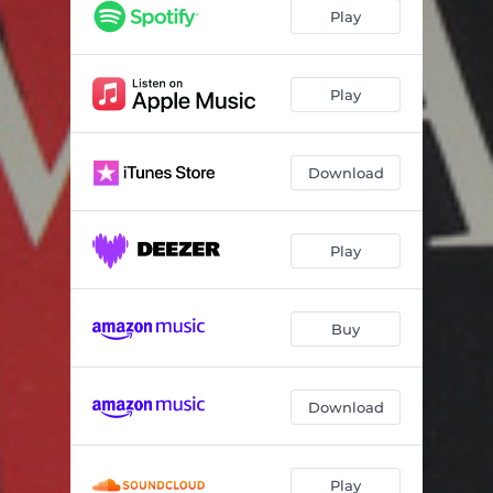
Halling från Makedonien
02:46
Play
Min Man
04:20
Varulven
04:34
Play
Hilla Lilla
06:20
Download
Drew Drusnaar/Idag som igår
02:46
Njaalkeme (Hunger)
05:03
Play
Herr Holger
04:38
Guds spelemän
03:27
Buy
Download
Play