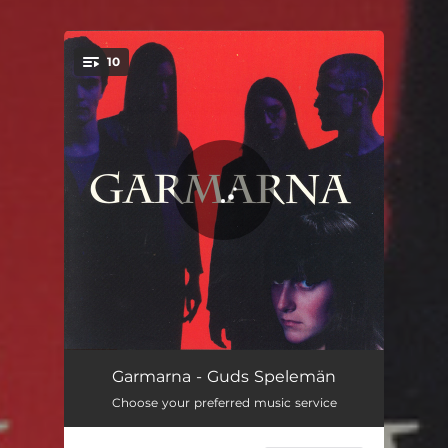
10
You're all set!
Herr Mannelig
06:22
Garmarna - Guds Spelemän
Choose your preferred music service
Vänner och Fränder
05:11