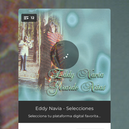
12
You're all set!
Cortina Musical
03:14
Eddy Navia - Selecciones
Selecciona tu plataforma digital favorita...
Primavera
02:24