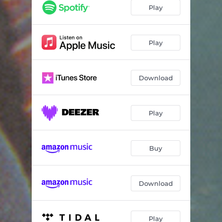
Marcha Rudetski
01:58
Play
Obertura Sesquicentenario
02:34
Praderas
02:42
Play
La Danza del Cisne
01:55
Download
Aires de Oropeza Nro. 1
03:36
Fiesta en Chayanta
02:38
Play
Walicha
02:26
Amanecer de Quenas
03:48
Buy
Zapateando
03:03
Luna de Cristal
02:57
Download
Play