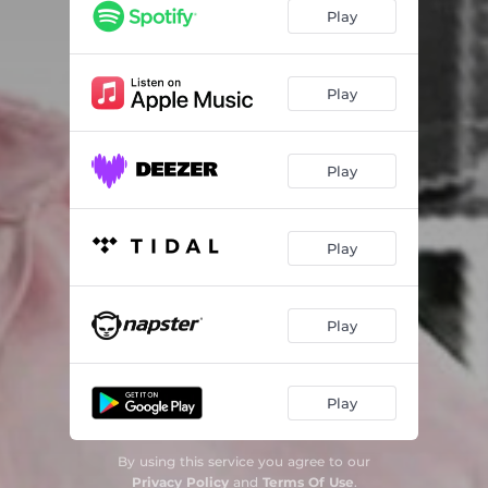
Eu e Minha Viola
02:39
Play
Céu Anil
03:24
O Zé da Minha Rua
02:29
Play
Cor da Minha Raça
02:51
Play
Folia do Eterno Carnaval
03:16
Em Qualquer Lugar
02:46
Play
Quem Tem Fé
03:50
Cavaco e Pandeiro
03:26
Play
Rio de Pedras
04:05
Obá Encantado de Axé
04:20
Play
A Dor Que Pertuba
03:33
By using this service you agree to our
Intriga da Oposição
03:40
Privacy Policy
and
Terms Of Use
.