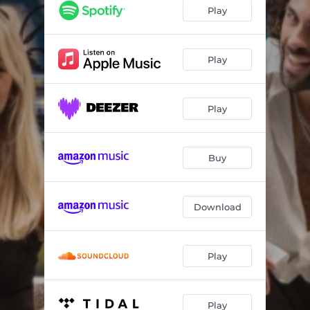
With You
03:01
Play
Ciò che vedo in te
03:50
Rivoluzione
03:00
Play
WHAT IF (we're one)
02:56
Play
DINAMITE
03:29
The One Who Said Goodbye
03:15
Buy
SCORPIONE (2025 Remaster)
03:10
Il nostro tempo
03:21
Download
L'ultima canzone
03:55
Play
Play