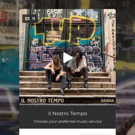
.
11
You're all set!
LET'S GO!
02:42
Il Nostro Tempo
Choose your preferred music service
Solo Noi
03:13