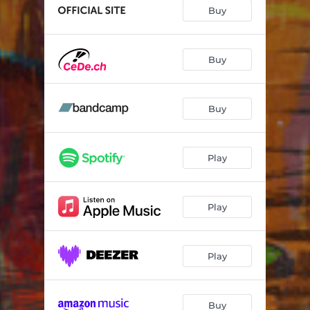
Sag Mal
03:45
Buy
The Healer
04:31
Buy
Buy
Play
Play
Play
Buy