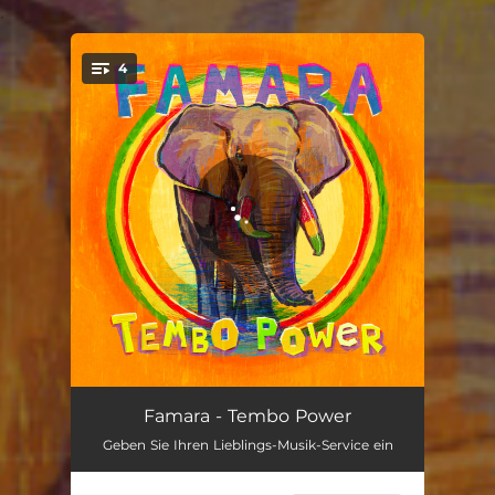
.
4
You're all set!
Famaranisch
03:37
Famara - Tembo Power
Geben Sie Ihren Lieblings-Musik-Service ein
Big Brother (Tembo)
04:36