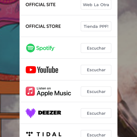
Nunca Canto Sola
04:19
Web La Otra
Una Ciudad Grande y una Niña Pequeña
04:23
Agua de Río
04:51
Tienda PPF!
Ya Sé
04:24
Escuchar
Solo para Ti
03:35
Selvática
03:04
Escuchar
Lo Que Tienes
05:31
La Llorona
06:58
Escuchar
Así de Valiente
01:50
Juega
03:28
Escuchar
Escuchar