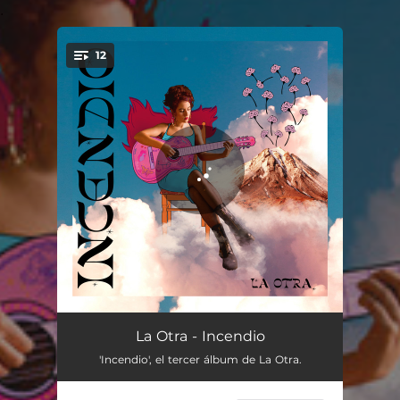
.
12
You're all set!
Incendio
06:07
La Otra - Incendio
'Incendio', el tercer álbum de La Otra.
Soltarte
04:12