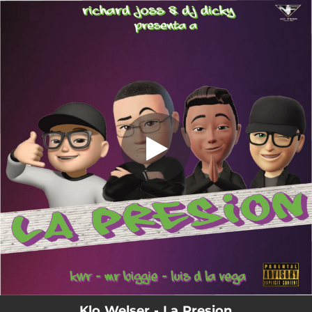
.
La Presion
You're all set!
03:42
La Presion
Klo Welser - La Presion