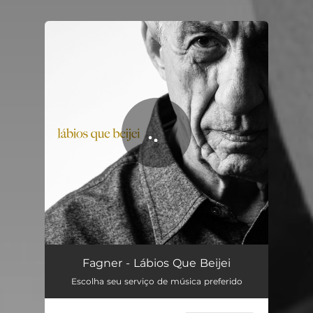
You're all set!
Lábios Que Beijei
04:04
Fagner - Lábios Que Beijei
Escolha seu serviço de música preferido