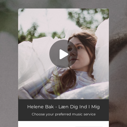
.
You're all set!
Læn Dig Ind I Mig
03:30
Helene Bak - Læn Dig Ind I Mig
Choose your preferred music service