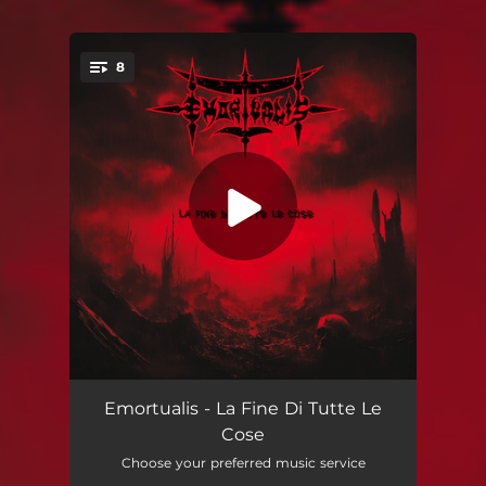
8
You're all set!
Intro
01:39
Emortualis - La Fine Di Tutte Le
Cose
La vera rivoluzione
04:14
Choose your preferred music service