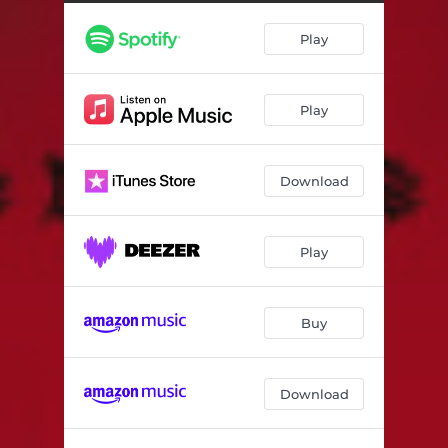
Viscere dall_oltrtomba
03:48
Play
La parte oscura
02:32
Cani con la rabbia
04:35
Play
Maledetto
04:12
Sangue nero
04:07
Download
La fine di tutte le cose
04:32
Play
Buy
Download