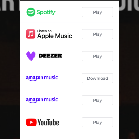
Ni un pam de terra (En Directe)
03:26
Play
Els Caulets (feat. Celobert) [En Directe]
04:10
Molontrull (En Directe)
04:35
Play
La Vanitosa (En Directe)
05:58
MiX2x4ENC (Intro: La Santa Espina amb Cobla) [En Directe]
04:18
Play
Alopècia (En Directe)
02:59
Jota perifèrica (En Directe)
03:30
Download
Folk&Roll (En Directe)
03:36
Pasdoble dels Turistes (En Directe)
04:23
Play
La gralla zurnaire (En Directe)
03:47
Play
Lo Pardal (feat. El Pony Pisador) [En Directe]
04:07
Pasdoble de l'Estevet Sastre (feat. Bum Titis) [En Directe]
03:13