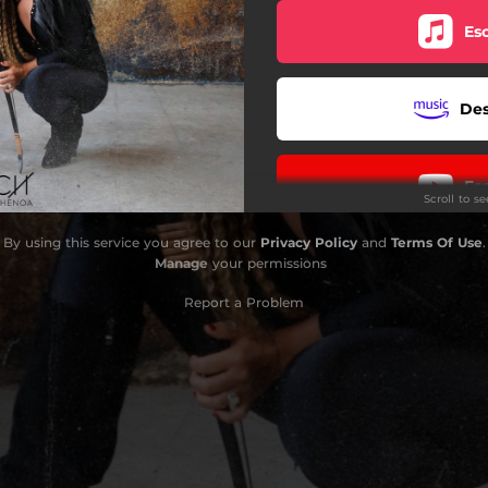
Es
Des
Es
Scroll to s
By using this service you agree to our
Privacy Policy
and
Terms Of Use
.
Es
Manage
your permissions
Report a Problem
Es
Des