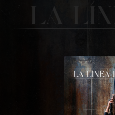
.
You're all set!