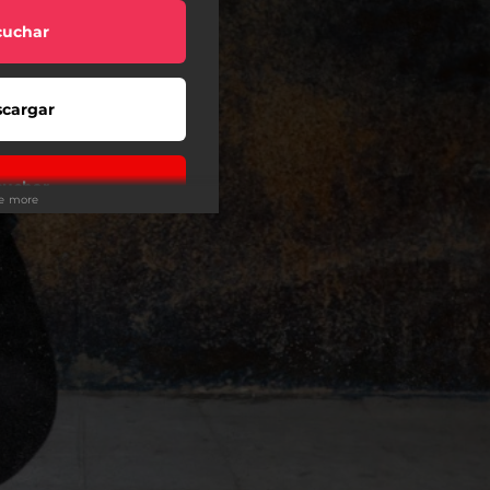
cuchar
cargar
cuchar
ee more
cuchar
cuchar
cargar