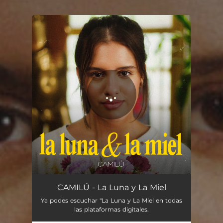
You're all set!
La Luna y la Miel
03:10
CAMILÚ - La Luna y La Miel
Ya podes escuchar "La Luna y La Miel en todas
las plataformas digitales.