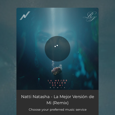
.
You're all set!
La Mejor Versión de Mi - Remix
03:49
Natti Natasha - La Mejor Versión de
Mi (Remix)
Choose your preferred music service