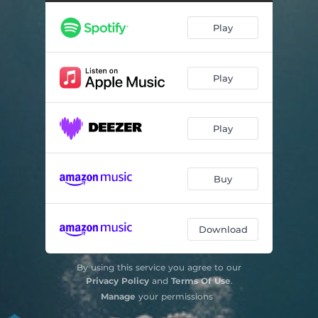
Play
Play
Play
Buy
Download
By using this service you agree to our
Privacy Policy
and
Terms Of Use
.
Manage
your permissions