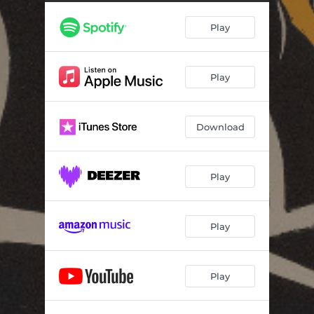
Play
Play
Download
Play
Play
Play