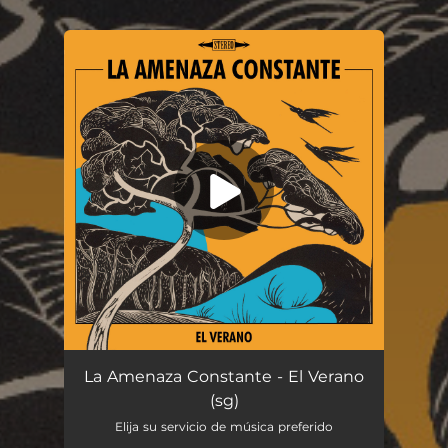
You're all set!
El Verano
--
La Amenaza Constante - El Verano
(sg)
Elija su servicio de música preferido