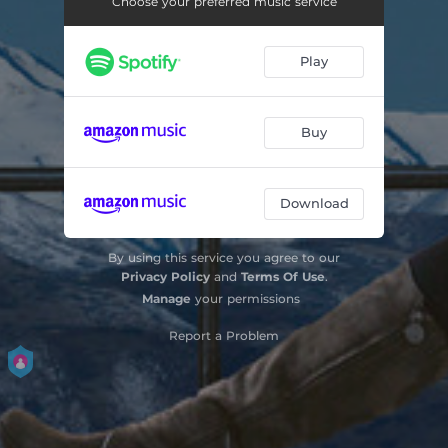
Choose your preferred music service
Landskap i måneskinn, Op. 97: III. Angelicas bønn I
02:53
Play
Landskap i måneskinn, Op. 97: IV. Angelicas bønn II
04:24
Landskap i måneskinn, Op. 97: V. Akeren
03:25
Buy
Landskap i måneskinn, Op. 97: VI. Min elskedes skygge
03:16
Landskap i måneskinn, Op. 97: VII. Avskjed i storm
04:36
Download
De profundis for kammerensemble, Op. 20b
10:08
By using this service you agree to our
Ridder Dalebu
06:11
Privacy Policy
and
Terms Of Use
.
Manage
your permissions
En Obstfelder-syklus, Op. 104: I. Kan speilet tale
02:04
Report a Problem
En Obstfelder-syklus, Op. 104: II. Jeg ser
03:22
En Obstfelder-syklus, Op. 104: III. Salme
02:17
En Obstfelder-syklus, Op. 104: IV. Sommer
02:44