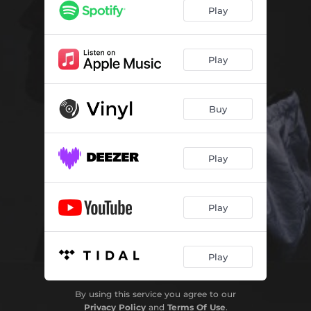
Det stör mig
04:42
Play
Vi var barn
02:59
En ny bomb
04:22
Play
Himlen i handen (feat. Thomas Stenström)
04:03
Buy
Poppel & ginkgo
02:55
Blåskärm
05:14
Play
Hem till hösten
04:03
Huvudet högt
03:12
Play
Play
By using this service you agree to our
Privacy Policy
and
Terms Of Use
.