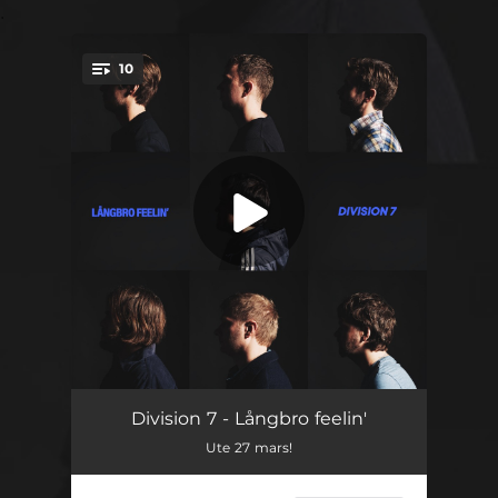
.
10
You're all set!
Långbro feelin'
02:48
Division 7 - Långbro feelin'
Ute 27 mars!
Hellre att jag dör (än lever som ni gör)
02:37