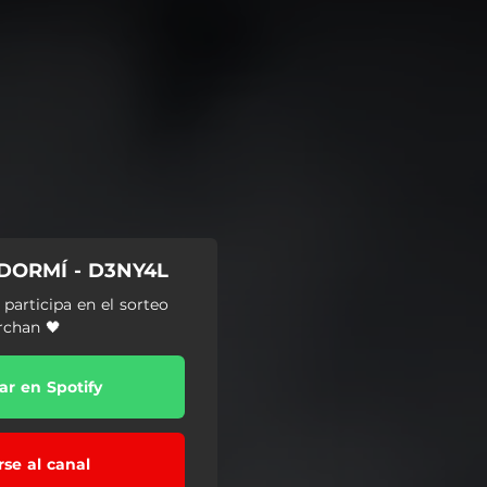
DORMÍ - D3NY4L
participa en el sorteo
rchan 🖤
r en Spotify
rse al canal