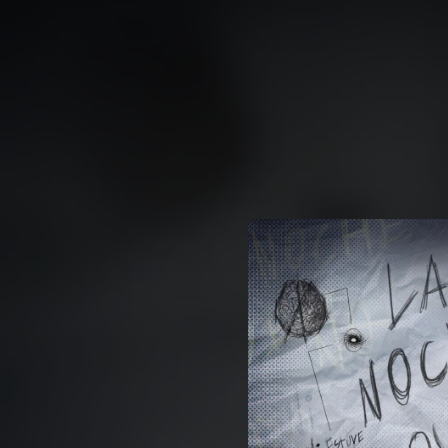
.
You're all set!