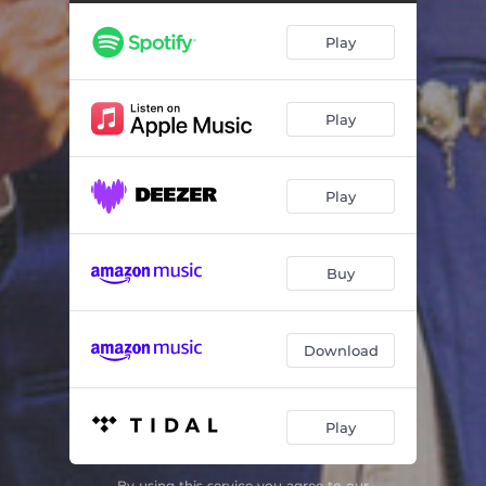
Pa' Todo el Año - Live
03:56
Play
La Bola Negra - Live
03:36
Para Morir Iguales - Live
04:18
Play
Ni el Dinero Ni Nada - Live
04:12
Paloma Querida - Live
04:16
Play
Cuatro Caminos - Live
03:41
Los Compadres: Joke 4 - Live
01:16
Buy
Cuando Juegue el Albur - Live
04:04
La Mano de Dios - Live
04:09
Download
Los Compadres: Joke 5 - Live
01:36
Play
La Media Vuelta - Live
03:57
Ella - Live
05:26
By using this service you agree to our