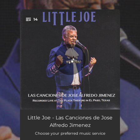
.
14
You're all set!
Introduction - Live
08:53
Little Joe - Las Canciones de Jose
Alfredo Jimenez
La Traicionera - Live
03:11
Choose your preferred music service