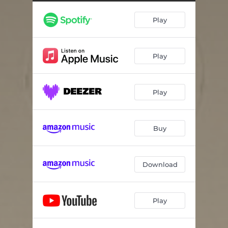
Play
Play
Play
Buy
Download
Play