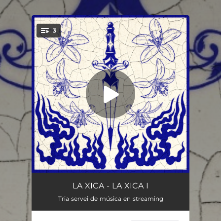
.
3
You're all set!
Amagatall (feat. Jota Terranegra)
03:42
LA XICA - LA XICA I
Tria servei de música en streaming
Tarongina (feat. Jota Terranegra)
02:52