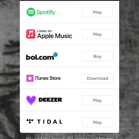
Le Carnaval des Animaux: III. Hémiones (Animaux véloces)
00:38
Play
Le Carnaval des Animaux: IV. Tortues
02:07
Le Carnaval des Animaux: V. L'éléphant
01:17
Play
Le Carnaval des Animaux: VI. Kangourous
01:09
Le Carnaval des Animaux: VII. Aquarium
02:25
Buy
Le Carnaval des Animaux: VIII. Personnages à longues oreilles
00:33
Le Carnaval des Animaux: IX. Le Coucou au fond des bois
02:46
Download
Le Carnaval des Animaux: X. Volière
01:10
Le Carnaval des Animaux: XI. Pianistes
01:32
Play
Le Carnaval des Animaux: XII. Fossiles
01:17
Play
Le Carnaval des Animaux: XIII. Le cygne
02:58
Le Carnaval des Animaux: XIV. Final
02:09
By using this service you agree to our
Privacy