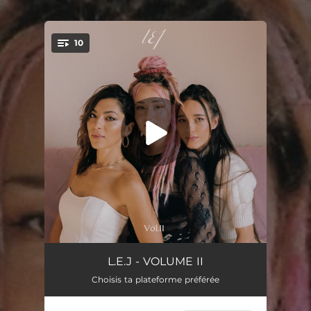
.
10
You're all set!
La javanaise
02:30
L.E.J - VOLUME II
Choisis ta plateforme préférée
Foule sentimentale x La vie en rose
03:09