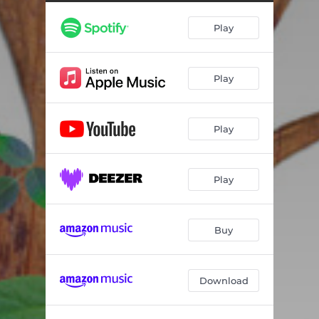
Play
Play
Play
Play
Buy
Download