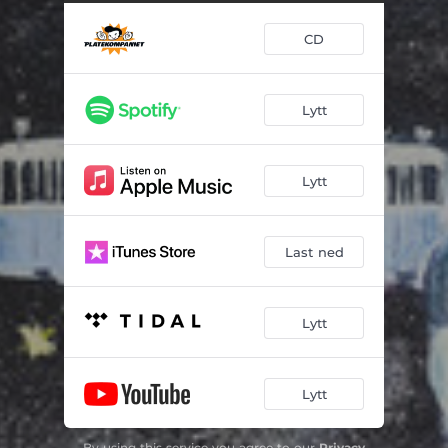
CD
Lytt
Lytt
Last ned
Lytt
Lytt
By using this service you agree to our
Privacy