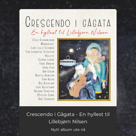
You're all set!
Crescendo i Gågata - En hyllest til
Lillebjørn Nilsen
Nytt album ute nå