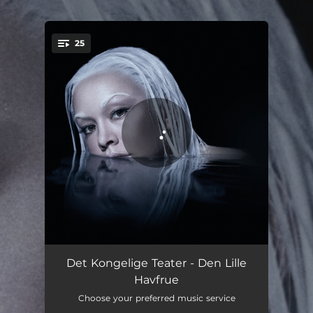
.
25
You're all set!
Ouverture
02:07
Det Kongelige Teater - Den Lille
Havfrue
Vi Har Ingen Tårer
03:33
Choose your preferred music service