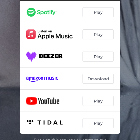
Limandas Fortælling
01:22
Play
De Dødes Knogler
04:59
Som Om Jeg Drukner
02:09
Play
De Døde Søfolk
02:08
Man Må Lide For Stadsen
04:44
Play
Havfruens Opstigning
01:12
Stormen
01:30
Download
Bli' Her
03:02
Havfruen Er Forelsket
04:43
Play
Prinsens Spilledåse
02:05
Play
Forsvinder
03:05
Havheksen
04:13
By using this service you agree to our