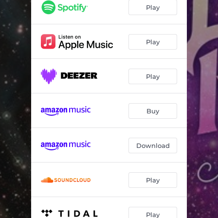
Pepitas de Fogo
02:58
Play
Frevo Mulher
03:52
Vila do Sossego
03:02
Play
Garoto de Aluguel
03:11
Play
Eternas Ondas
03:11
A Terceira Lâmina
03:49
Buy
A Dança das Borboletas
03:20
Admirável Gado Novo
04:46
Download
Play
Play