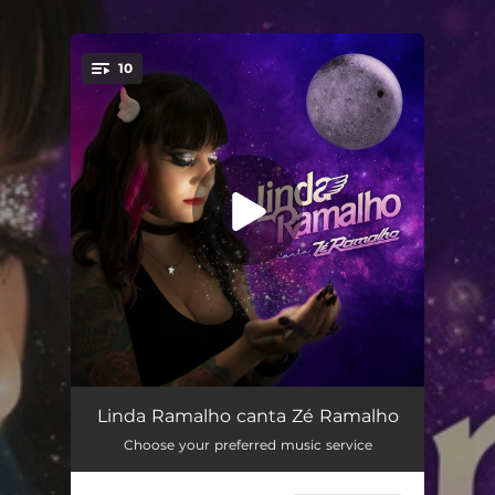
.
10
You're all set!
Galope Razante
03:52
Linda Ramalho canta Zé Ramalho
Choose your preferred music service
Chão de Giz
03:45