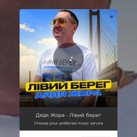
.
You're all set!
Лівий берег
03:19
Дядя Жора - Лівий берег
Choose your preferred music service