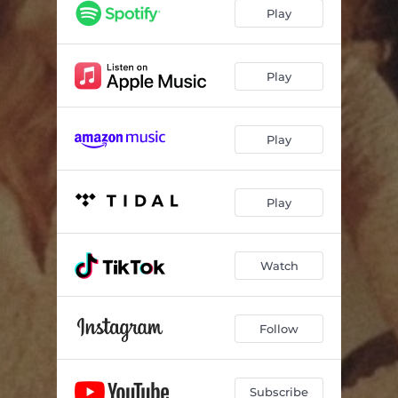
Il vento scappa se t'innamori
03:23
Play
Non lo so
02:48
Daruma
02:53
Play
Dentro una bugia
03:45
Play
Play
Watch
Follow
Subscribe