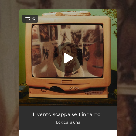
.
6
You're all set!
Senti questa canzone
03:40
Il vento scappa se t'innamori
Lokidallaluna
Energia
03:33