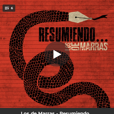
.
6
La Oca
You're all set!
03:21
La Oca
04:24
Mi Piel
03:29
La del Humor
02:36
Oscuridad
04:22
Me Ajuego
02:25
Tregua (Parte I)
Los de Marras - Resumiendo...