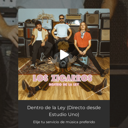
.
You're all set!
Dentro de la Ley (Directo desde Estudio Uno)
03:18
Dentro de la Ley (Directo desde
Estudio Uno)
Elije tu servicio de música preferido